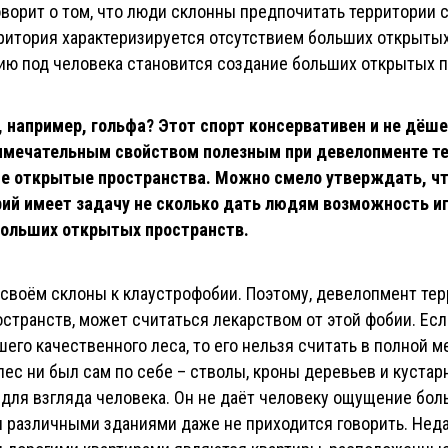
ворит о том, что люди склонны предпочитать территории
итория характеризируется отсутствием больших открытых п
нию под человека становится создание больших открытых 
, например, гольфа? Этот спорт консервативен и не дёше
мечательным свойством полезным при девелопменте терр
е открытые пространства. Можно смело утверждать, что
ий имеет задачу не сколько дать людям возможность игр
больших открытых пространств.
воём склоны к клаустрофобии. Поэтому, девелопмент тер
странств, может считаться лекарством от этой фобии. Ес
его качественного леса, то его нельзя считать в полной 
ес ни был сам по себе – стволы, кроны деревьев и куста
для взгляда человека. Он не даёт человеку ощущение бол
ии различными зданиями даже не приходится говорить. Нед