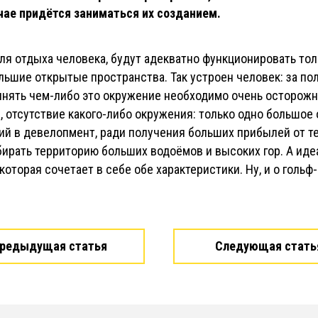
чае придётся заниматься их созданием.
я отдыха человека, будут адекватно функционировать толь
ольшие открытые пространства. Так устроен человек: за по
олнять чем-либо это окружение необходимо очень осторож
̆, отсутствие какого-либо окружения: только одно большое
й в девелопмент, ради получения больших прибылей от т
ирать территорию больших водоёмов и высоких гор. А идеал
 которая сочетает в себе обе характеристики. Ну, и о голь
редыдущая статья
Следующая стать