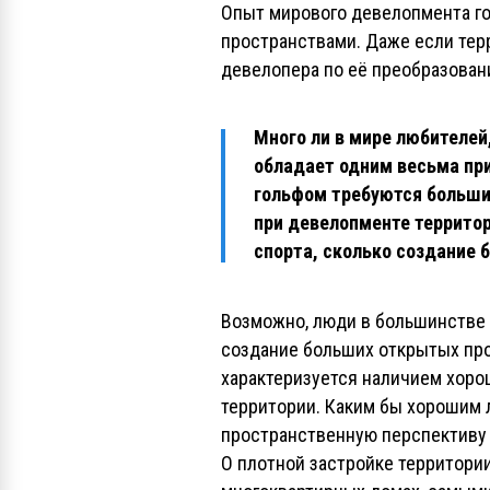
Опыт мирового девелопмента го
пространствами. Даже если терр
девелопера по её преобразова
Много ли в мире любителей
обладает одним весьма при
гольфом требуются больши
при девелопменте территор
спорта, сколько создание 
Возможно, люди в большинстве с
создание больших открытых про
характеризуется наличием хорош
территории. Каким бы хорошим л
пространственную перспективу 
О плотной застройке территор