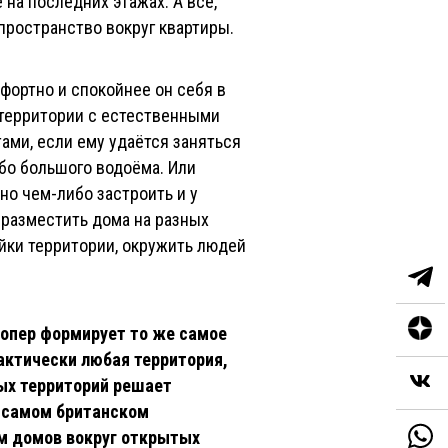
а последних этажах. А всё,
пространство вокруг квартиры.
фортно и спокойнее он себя в
а территории с естественными
и, если ему удаётся заняться
бо большого водоёма. Или
о чем-либо застроить и у
 разместить дома на разных
̆ки территории, окружить людей
лопер формирует то же самое
актически любая территория,
ых территорий решает
 самом британском
м домов вокруг открытых