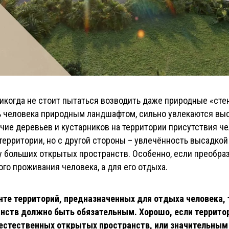
икогда не стоит пытаться возводить даже природные «стен
 человека природным ландшафтом, сильно увлекаются выс
ичие деревьев и кустарников на территории присутствия ч
ерритории, но с другой стороны – увлечённость высадкои
 больших открытых пространств. Особенно, если преобра
го проживания человека, а для его отдыха.
нте территорий, предназначенных для отдыха человека,
нств должно быть обязательным. Хорошо, если террито
естественных открытых пространств, или значительным 