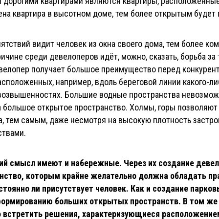
 дорогими квартирами являются квартиры, расположенные н
на квартира в высотном доме, тем более открытым будет 
тствий видит человек из окна своего дома, тем более ком
причине среди девелоперов идёт, можно, сказать, борьба з
елопер получает большое преимущество перед конкурентам
асположенных, например, вдоль береговой линии какого-ли
 возвышенностях. Большие водные пространства невозможн
а большое открытое пространство. Холмы, горы позволяют
а, тем самым, даже несмотря на высокую плотность застрои
ствами.
ий смысл имеют и набережные. Через их создание деве
нство, которым крайне желательно должна обладать пр
остоянно ли присутствует человек. Как и создание парков
формированию больших открытых пространств. В том же
 встретить решения, характеризующиеся расположение