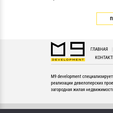
П
ГЛАВНАЯ
КОНТАК
М9 development cпециализирует
реализации девелоперских прое
загородная жилая недвижимость