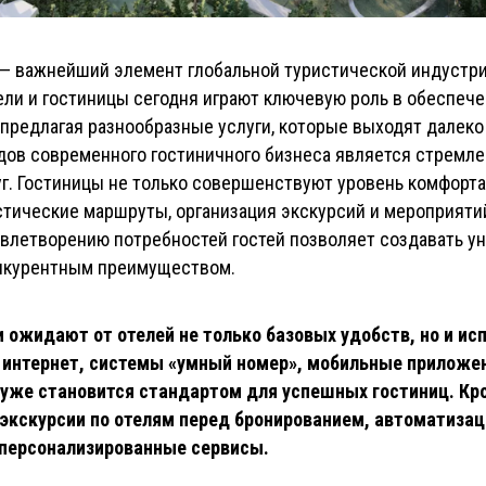
 — важнейший элемент глобальной туристической индустр
ели и гостиницы сегодня играют ключевую роль в обеспеч
предлагая разнообразные услуги, которые выходят далеко
ндов современного гостиничного бизнеса является стрем
г. Гостиницы не только совершенствуют уровень комфорта
стические маршруты, организация экскурсий и мероприятий
овлетворению потребностей гостей позволяет создавать у
нкурентным преимуществом.
ожидают от отелей не только базовых удобств, но и ис
 интернет, системы «умный номер», мобильные приложен
 уже становится стандартом для успешных гостиниц. Кр
 экскурсии по отелям перед бронированием, автоматизац
 персонализированные сервисы.