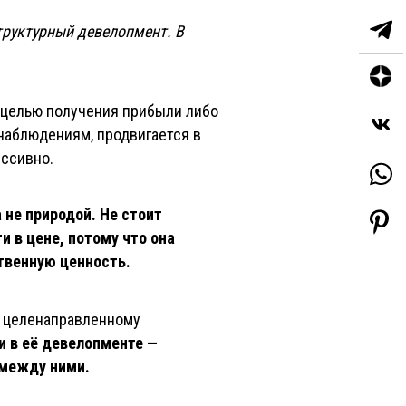
руктурный девелопмент. В
 целью получения прибыли либо
 наблюдениям, продвигается в
ессивно.
 не природой. Не стоит
 в цене, потому что она
ственную ценность.
а целенаправленному
и в её девелопменте —
 между ними.