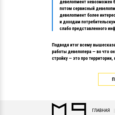
девелопмент невозможен б
потом сервисный девелопме
девелопмент более интере
и доходам потребительскую
слабо представленного ин
Подводя итог всему вышесказа
работы девелопера — во что о
стройку — это про территории,
П
ГЛАВНАЯ