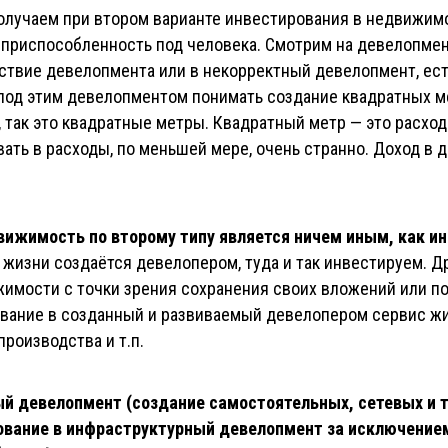
получаем при втором варианте инвестирования в недвижим
 приспособленность под человека. Смотрим на девелопме
тствие девелопмента или в некорректный девелопмент, ест
 под этим девелопментом понимать создание квадратных ме
 так это квадратные метры. Квадратный метр — это расход
ать в расходы, по меньшей мере, очень странно. Доход в
вижимость по второму типу является ничем иным, как и
с жизни создаётся девелопером, туда и так инвестируем. Д
жимости с точки зрения сохранения своих вложений или по
рование в созданный и развиваемый девелопером сервис 
производства и т.п.
й девелопмент (создание самостоятельных, сетевых и т.
ование в инфраструктурный девелопмент за исключение