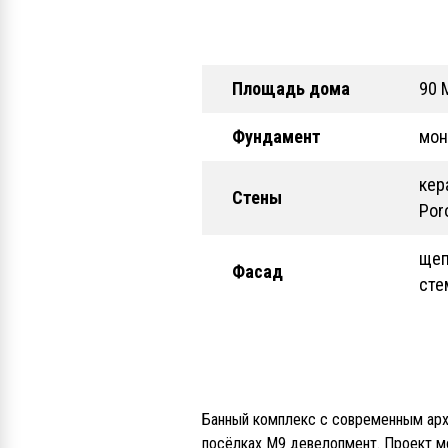
Площадь дома
90 
Фундамент
мон
кер
Стены
Por
щеп
Фасад
сте
Банный комплекс с современным ар
посёлках М9 девелопмент. Проект м