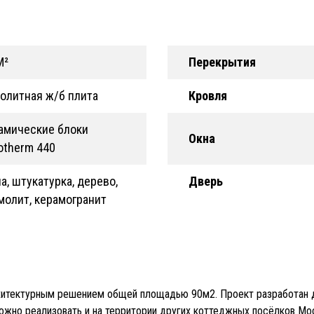
М²
Перекрытия
олитная ж/б плита
Кровля
амические блоки
Окна
otherm 440
а, штукатурка, дерево,
Дверь
молит, керамогранит
хитектурным решением общей площадью 90м2. Проект разработан 
ожно реализовать и на территории других коттеджных посёлков Мо